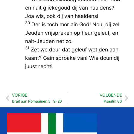
en nait gliekegoud dij van haaidens?
Joa wis, ook dij van haaidens!
30
Der is toch mor ain God! Nou, dij zel
Jeuden vrijspreken op heur geleuf, en
nait-Jeuden net zo.
31
Zet we deur dat geleuf wet den aan
kaant? Gain sproake van! Wie doun dij
juust recht!
VORIGE
VOLGENDE
Vorige
Vo
Braif aan Romaainen 3 : 9-20
Psaalm 66