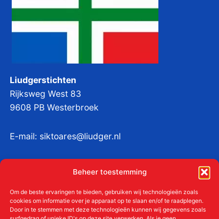
Liudgerstichten
Rijksweg West 83
9608 PB Westerbroek
E-mail:
siktoares@liudger.nl
IBAN NL 48 INGB 0003 184345 tnv
Beheer toestemming
Liudgerstichten
KvKnr:
41011712
Om de beste ervaringen te bieden, gebruiken wij technologieën zoals
cookies om informatie over je apparaat op te slaan en/of te raadplegen.
Door in te stemmen met deze technologieën kunnen wij gegevens zoals
surfgedrag of unieke ID's op deze site verwerken. Als je geen