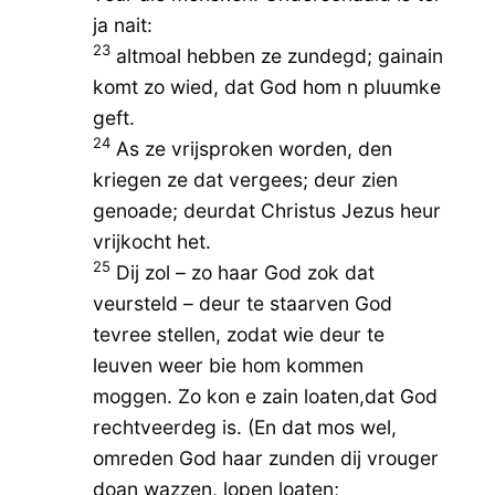
ja nait:
23
altmoal hebben ze zundegd; gainain
komt zo wied, dat God hom n pluumke
geft.
24
As ze vrijsproken worden, den
kriegen ze dat vergees; deur zien
genoade; deurdat Christus Jezus heur
vrijkocht het.
25
Dij zol – zo haar God zok dat
veursteld – deur te staarven God
tevree stellen, zodat wie deur te
leuven weer bie hom kommen
moggen. Zo kon e zain loaten,dat God
rechtveerdeg is. (En dat mos wel,
omreden God haar zunden dij vrouger
doan wazzen, lopen loaten;