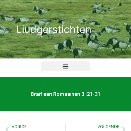
Ga
naar
de
Liudgerstichten
inhoud
Braif aan Romaainen 3 :21-31
VORIGE
VOLGENDE
Vorige
Vo