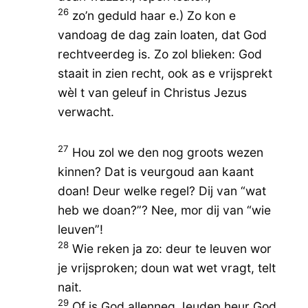
26
zo’n geduld haar e.) Zo kon e
vandoag de dag zain loaten, dat God
rechtveerdeg is. Zo zol blieken: God
staait in zien recht, ook as e vrijsprekt
wèl t van geleuf in Christus Jezus
verwacht.
27
Hou zol we den nog groots wezen
kinnen? Dat is veurgoud aan kaant
doan! Deur welke regel? Dij van “wat
heb we doan?”? Nee, mor dij van “wie
leuven”!
28
Wie reken ja zo: deur te leuven wor
je vrijsproken; doun wat wet vragt, telt
nait.
29
Of is God allenneg Jeuden heur God